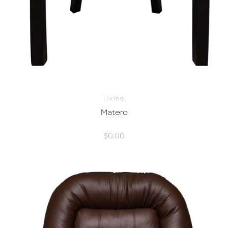
Living
Matero
$
0.00