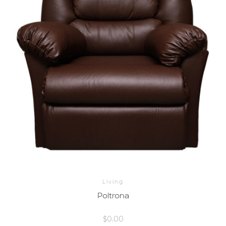
Living
Poltrona
$
0.00