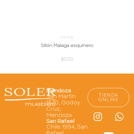
Living
Sillón Malaga esquinero
$
0.00
Mendoza
TIENDA
San Martín
ONLINE
1570, Godoy
Cruz,
Mendoza
San Rafael
Chile 1994, San
Rafael,