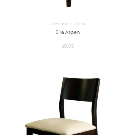
Comedor
/
Sillas
Silla Aspen
$
0.00