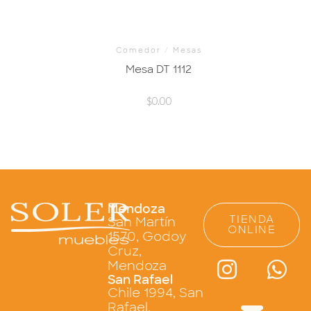
Comedor
/
Mesas
Mesa DT 1112
$
0.00
Mendoza
TIENDA
San Martín
ONLINE
1570, Godoy
Cruz,
Mendoza
San Rafael
Chile 1994, San
Rafael,