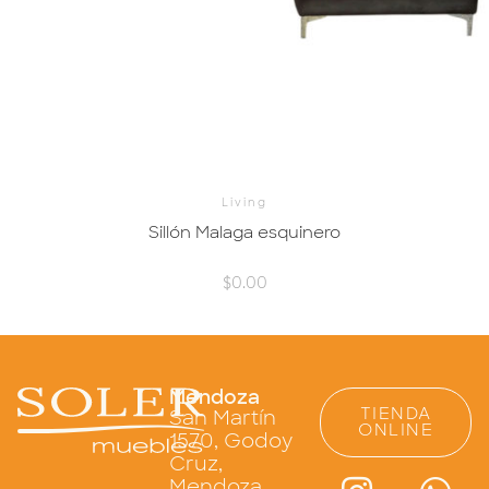
Living
Sillón Malaga esquinero
$
0.00
Mendoza
TIENDA
San Martín
ONLINE
1570, Godoy
Cruz,
Mendoza