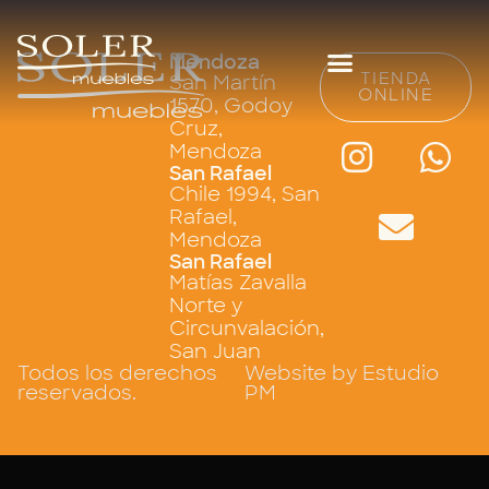
Mendoza
TIENDA
San Martín
ONLINE
1570, Godoy
Cruz,
Mendoza
San Rafael
Chile 1994, San
Rafael,
Mendoza
San Rafael
Matías Zavalla
Norte y
Circunvalación,
San Juan
Todos los derechos
Website by Estudio
reservados.
PM