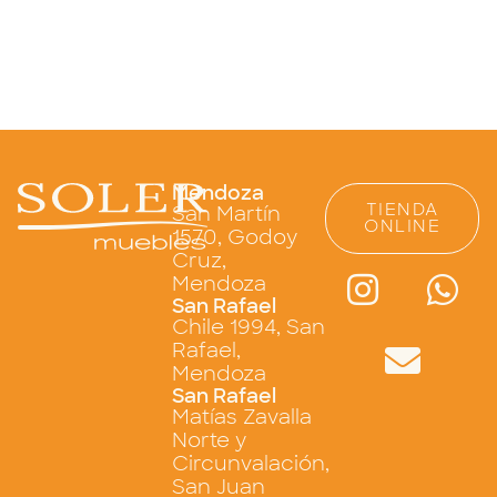
Mendoza
TIENDA
San Martín
ONLINE
1570, Godoy
Cruz,
Mendoza
San Rafael
Chile 1994, San
Rafael,
Mendoza
San Rafael
Matías Zavalla
Norte y
Circunvalación,
San Juan